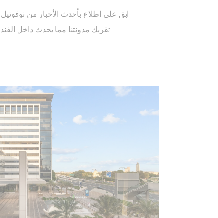
تتيح ملفات تعريف
المناطق الخاصة أو
ابق على اطلاع بأحدث الأخبار من نوفوتيل م
لا توجد ملفات تعري
تقربك مدونتنا مما يحدث داخل الفند
التفضي
السماح لملفات تعر
المستخدم.
ا
_deCookiesConsentDeleteKey
_deCookiesConsent
_deCookiesConsentID
_deCountryResp
e_law_consent