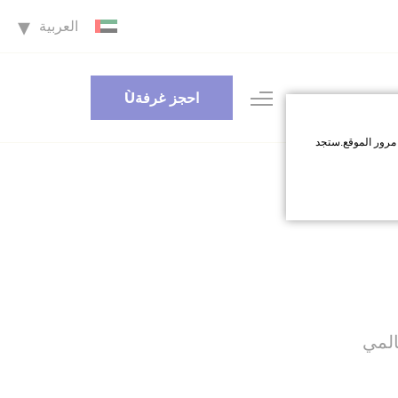
العربية
احجز غرفةÙ
مرور الموقع.ستجد
اقبل جميع ملفات
المي