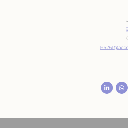
U
H5261@acco