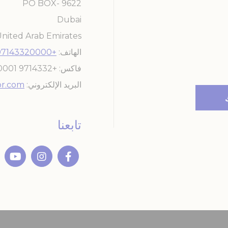
PO BOX- 9622
Dubai
nited Arab Emirates
الهاتف
+97143320000
فاكس
+9714332 0001
البريد الإلكتروني
r.com
تابعنا