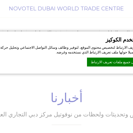
NOVOTEL DUBAI WORLD TRADE CENTRE
مطاعم والحانات
عروض خاصة
غرف الاجتماعات
اتصل بنا
خدم الكوكيز
ف الارتباط لتخصيص محتوى الموقع، لتوفير وظائف وسائل التواصل الاجتماعي وتحليل حركة 
صيلا حولها ملف تعريف الارتباط الذي نستخدمه وغرضه.
 جميع ملفات تعريف الارتباط
D-Edge Macaron CMP
. اخر تحديث: 2026-07-01.
تعريف الارتباط؟
أخبارنا
تباط هي بت القليل من المعلومات النصية التي تستخدمها موقع الويب لتعزيز تجربة المستخدم.
اختيار الفئات التي تريد السماح بها.
تباط
تحديثات ولحظات من نوفوتيل مركز دبي التجاري الع
ي