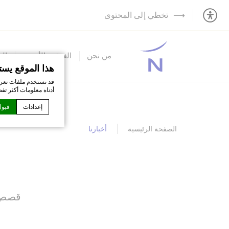
تخطي إلى المحتوى
من نحن
الغرف والأجنحة
ال
هذا الموقع يست
قد نستخدم ملفات تعري
أدناه معلومات أكثر تف
إعدادات
قبول
الصفحة الرئيسية
أخبارنا
إعلان كوكي من قبل
ما هي ملفات 
ملفات تعريف الار
تعريف الارتباط أو 
سياسة ملفات الار
قصص و
ضرور