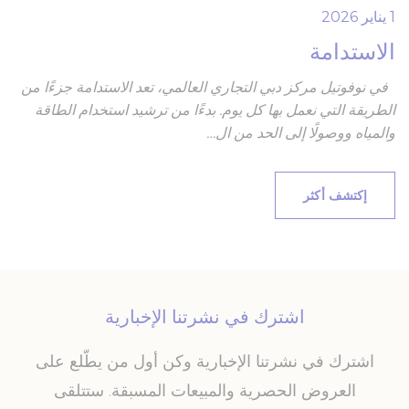
and consent
Consent
1 يناير 2026
Identifier.
الاستدامة
_deCookiesConsentID
D-edge
Remember user's
جلس
consent on Cookies
Cookie
and consent
Consent
في نوفوتيل مركز دبي التجاري العالمي، تعد الاستدامة جزءًا من
Identifier.
الطريقة التي نعمل بها كل يوم. بدءًا من ترشيد استخدام الطاقة
_deCountryResp
D-edge
Remember user's
جلس
والمياه ووصولًا إلى الحد من ال…
consent on Cookies
Cookie
and consent
Consent
Identifier.
fb_cookie_law_consent
D-edge
Remember user's
جلس
إكتشف أكثر
consent on Cookies
Cookie
and consent
Consent
Identifier.
إحصائيات
اشترك في نشرتنا الإخبارية
يتم استخدام ملفات تعريف الارتباط من هذا النوع لجمع معلومات
المستخدم حول مسار الملاحة مع الهدف النهائي لتحليل الإحصاءات
اشترك في نشرتنا الإخبارية وكن أول من يطّلع على
بطريقة مجمعة لتعزيز الموقع الإلكتروني
لا توجد ملفات تعريف الارتباط من هذا النوع.
العروض الحصرية والمبيعات المسبقة. ستتلقى