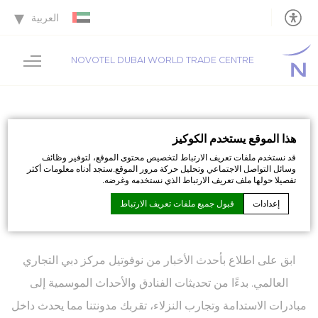
العربية
NOVOTEL DUBAI WORLD TRADE CENTRE
أخبارنا
هذا الموقع يستخدم الكوكيز
قد نستخدم ملفات تعريف الارتباط لتخصيص محتوى الموقع، لتوفير وظائف
وسائل التواصل الاجتماعي وتحليل حركة مرور الموقع.ستجد أدناه معلومات أكثر
قصص وتحديثات ولحظات من نوفوتيل مركز دبي
تفصيلا حولها ملف تعريف الارتباط الذي نستخدمه وغرضه.
التجاري العالمي
إعدادات
قبول جميع ملفات تعريف الارتباط
ابق على اطلاع بأحدث الأخبار من نوفوتيل مركز دبي التجاري
إعلان كوكي من قبل
D-Edge Macaron CMP
. اخر تحديث: 2026-07-01.
ما هي ملفات تعريف الارتباط؟
العالمي. بدءًا من تحديثات الفنادق والأحداث الموسمية إلى
ملفات تعريف الارتباط هي بت القليل من المعلومات النصية التي
مبادرات الاستدامة وتجارب النزلاء، تقربك مدونتنا مما يحدث داخل
تستخدمها موقع الويب لتعزيز تجربة المستخدم.اقبل جميع ملفات