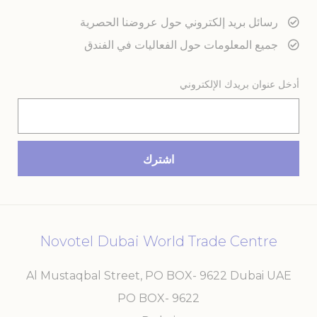
التسويق والإعلانات
رسائل بريد إلكتروني حول عروضنا الحصرية
جميع المعلومات حول الفعاليات في الفندق
سيتم استخدام ملفات تعريف الارتباط التسويقية بشكل أساسي من
قبل طرف ثالث لإنشاء ملف تعريف مستخدم لتتبع سلوكه وعاداته
عبر الويب لأغراض التسويق.
أدخل عنوان بريدك الإلكتروني
بيانات المستخدم الإعلانية
تقديم الموافقة على إرسال بيانات المستخدم المتعلقة بالإعلان إلى
Google.
إعلانات شخصية
تقديم الموافقة لأطراف ثالثة للإعلانات المخصصة
تأكيد الاختيار
Novotel Dubai World Trade Centre
أقل التفاصيل
Al Mustaqbal Street, PO BOX- 9622 Dubai UAE
PO BOX- 9622