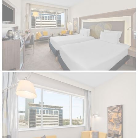
إحصائيات
يتم استخدام ملفات تعريف الارتباط من هذا النوع لجمع معلومات
المستخدم حول مسار الملاحة مع الهدف النهائي لتحليل الإحصاءات
بطريقة مجمعة لتعزيز الموقع الإلكتروني
لا توجد ملفات تعريف الارتباط من هذا النوع.
التسويق والإعلانات
سيتم استخدام ملفات تعريف الارتباط التسويقية بشكل أساسي من
قبل طرف ثالث لإنشاء ملف تعريف مستخدم لتتبع سلوكه وعاداته
عبر الويب لأغراض التسويق.
بيانات المستخدم الإعلانية
تقديم الموافقة على إرسال بيانات المستخدم المتعلقة بالإعلان إلى
Google.
إعلانات شخصية