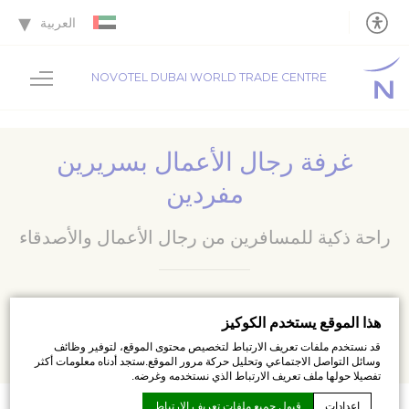
العربية
NOVOTEL DUBAI WORLD TRADE CENTRE
غرفة رجال الأعمال بسريرين
مفردين
راحة ذكية للمسافرين من رجال الأعمال والأصدقاء
استمتع بالامتيازات الإضافية التي تأتي مع مساحة 26 مترًا مربعًا.
هذا الموقع يستخدم الكوكيز
قد نستخدم ملفات تعريف الارتباط لتخصيص محتوى الموقع، لتوفير وظائف
(280 قدمًا مربعًا) غرفة رجال الأعمال.
وسائل التواصل الاجتماعي وتحليل حركة مرور الموقع.ستجد أدناه معلومات أكثر
تفصيلا حولها ملف تعريف الارتباط الذي نستخدمه وغرضه.
إعدادات
قبول جميع ملفات تعريف الارتباط