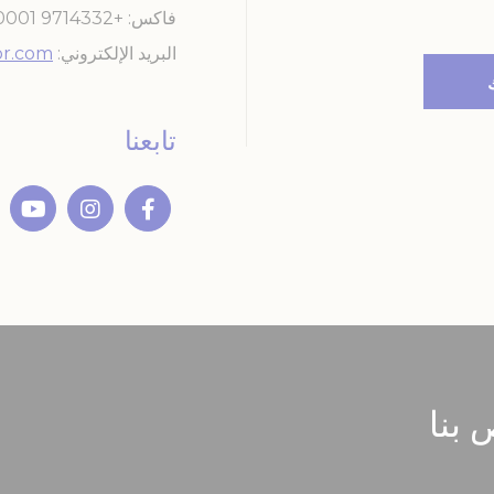
فاكس
+9714332 0001
البريد الإلكتروني
r.com
تابعنا
 بنا