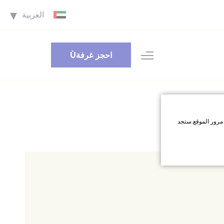
العربية
احجز غرفةÙ
مرور الموقع.ستجد
اقبل جميع ملفات