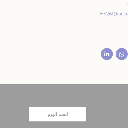
H5261@acco
انضم اليوم