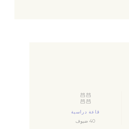
جلسة
 لتحليل
لتتبع سلوكه
قاعة دراسية
40 ضيوف