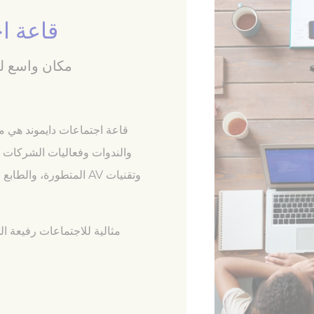
تباط
قاعة ا
ي
مكان واسع لل
 الارتباط اللازمة أن يتصرف موقع الويب بتمكين الوظائف الأساسية بشكل صحيح مثل تسجيل
 الملاحة في الموقع
ف الارتباط من هذا النوع.
قاعة اجتماعات دايموند هي م
لات
والندوات وفعاليات الشركات ا
يف الارتباط التفضيلية بحفظ تفضيلات المستخدم للزيارة التالية.على سبيل المثال، يمكن أن 
وتقنيات AV المتطورة، 
سم
مزود
غرض
Remember user's consent on Cookies and
D-edge Cookie
consent Identifier.
Consent
مثالية للاجتماعات رفيعة ا
Remember user's consent on Cookies and
D-edge Cookie
consent Identifier.
Consent
Remember user's consent on Cookies and
D-edge Cookie
consent Identifier.
Consent
Remember user's consent on Cookies and
D-edge Cookie