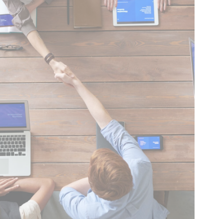
سياسة ملفات الار
ضرور
تتيح ملفات تعريف
المناطق الخاصة أو
لا توجد ملفات تعري
التفضي
السماح لملفات تعر
المستخدم.
ا
_deCookiesConsentDeleteKey
_deCookiesConsent
_deCookiesConsentID
_deCountryResp