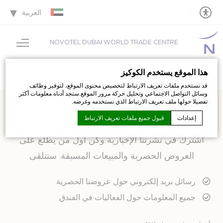
العربية
NOVOTEL DUBAI WORLD TRADE CENTRE
هذا الموقع يستخدم الكوكيز
قد نستخدم ملفات تعريف الارتباط لتخصيص محتوى الموقع، لتوفير وظائف
وسائل التواصل الاجتماعي وتحليل حركة مرور الموقع.ستجد أدناه معلومات أكثر
تفصيلا حولها ملف تعريف الارتباط الذي نستخدمه وغرضه.
اشترك في نشرتنا الإخبارية
إعدادات
قبول جميع ملفات تعريف الارتباط
اشترك في نشرتنا الإخبارية وكن أول من يطّلع على
العروض الحصرية والمبيعات المسبقة. ستتلقى
إعلان كوكي من قبل
D-Edge Macaron CMP
. اخر تحديث: 2026-07-01.
ما هي ملفات تعريف الارتباط؟
رسائل بريد إلكتروني حول عروضنا الحصرية
ملفات تعريف الارتباط هي بت القليل من المعلومات النصية التي
تستخدمها موقع الويب لتعزيز تجربة المستخدم.اقبل جميع ملفات
جميع المعلومات حول الفعاليات في الفندق
تعريف الارتباط أو اختيار الفئات التي تريد السماح بها.
سياسة ملفات الارتباط