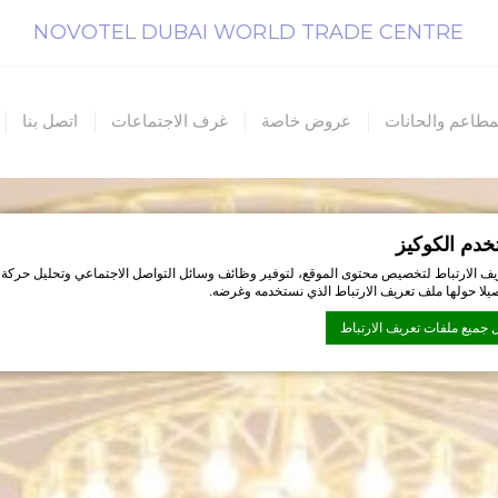
NOVOTEL DUBAI WORLD TRADE CENTRE
مطاعم والحانات
عروض خاصة
غرف الاجتماعات
اتصل بنا
خدم الكوكيز
ف الارتباط لتخصيص محتوى الموقع، لتوفير وظائف وسائل التواصل الاجتماعي وتحليل حركة 
صيلا حولها ملف تعريف الارتباط الذي نستخدمه وغرضه.
 جميع ملفات تعريف الارتباط
D-Edge Macaron CMP
. اخر تحديث: 2026-07-01.
تعريف الارتباط؟
تباط هي بت القليل من المعلومات النصية التي تستخدمها موقع الويب لتعزيز تجربة المستخدم.
اختيار الفئات التي تريد السماح بها.