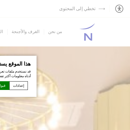
تخطي إلى المحتوى
من نحن
الغرف والأجنحة
ال
هذا الموقع يست
قد نستخدم ملفات تعري
أدناه معلومات أكثر تف
إعدادات
قبول
إعلان كوكي من قبل
ما هي ملفات 
ملفات تعريف الار
تعريف الارتباط أو 