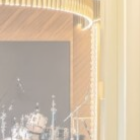
e_law_consent
إحصائ
يتم استخدام ملفات
الإحصاءات بطريقة 
لا توجد ملفات تعري
التسويق
سيتم استخدام ملف
وعاداته عبر الويب
بيانات 
تقديم الموافقة على 
إعلانا