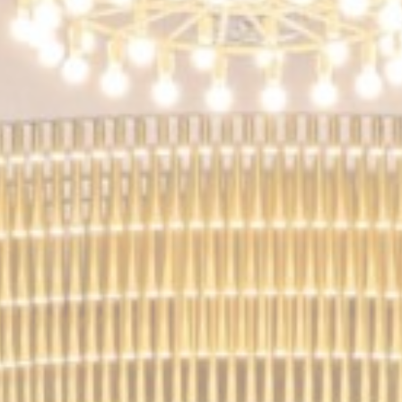
تباط
ي
 الارتباط اللازمة أن يتصرف موقع الويب بتمكين الوظائف الأساسية بشكل صحيح مثل تسجيل
 الملاحة في الموقع
ف الارتباط من هذا النوع.
لات
يف الارتباط التفضيلية بحفظ تفضيلات المستخدم للزيارة التالية.على سبيل المثال، يمكن أن 
سم
مزود
غرض
Remember user's consent on Cookies and
D-edge Cookie
consent Identifier.
Consent
Remember user's consent on Cookies and
D-edge Cookie
consent Identifier.
Consent
Remember user's consent on Cookies and
D-edge Cookie
consent Identifier.
Consent
Remember user's consent on Cookies and
D-edge Cookie