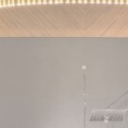
consent Identifier.
Consent
Remember user's consent on Cookies and
D-edge Cookie
fb_cooki
consent Identifier.
Consent
يات
 تعريف الارتباط من هذا النوع لجمع معلومات المستخدم حول مسار الملاحة مع الهدف النهائي
مجمعة لتعزيز الموقع الإلكتروني
ف الارتباط من هذا النوع.
 والإعلانات
ات تعريف الارتباط التسويقية بشكل أساسي من قبل طرف ثالث لإنشاء ملف تعريف مستخدم 
 لأغراض التسويق.
المستخدم الإعلانية
إرسال بيانات المستخدم المتعلقة بالإعلان إلى Google.
ت شخصية