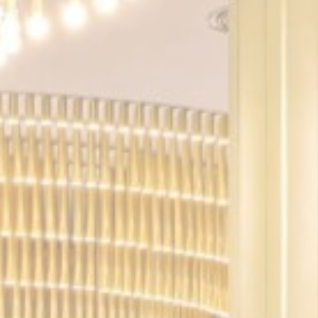
سياسة ملفات الار
ضرور
تتيح ملفات تعريف
المناطق الخاصة أو
لا توجد ملفات تعري
التفضي
السماح لملفات تعر
المستخدم.
ا
_deCookiesConsentDeleteKey
_deCookiesConsent
_deCookiesConsentID
_deCountryResp