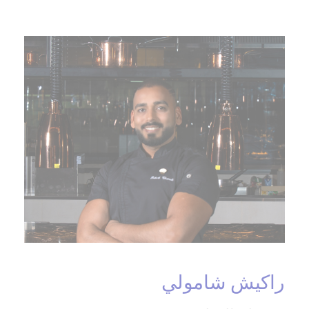
راكيش شامولي