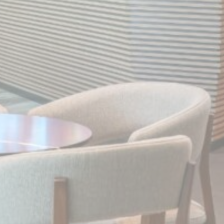
يتم استخدام ملفات تعريف الارتباط من هذا النوع لجمع معلومات
المستخدم حول مسار الملاحة مع الهدف النهائي لتحليل الإحصاءات
بطريقة مجمعة لتعزيز الموقع الإلكتروني
لا توجد ملفات تعريف الارتباط من هذا النوع.
التسويق والإعلانات
سيتم استخدام ملفات تعريف الارتباط التسويقية بشكل أساسي من
قبل طرف ثالث لإنشاء ملف تعريف مستخدم لتتبع سلوكه وعاداته
عبر الويب لأغراض التسويق.
بيانات المستخدم الإعلانية
تقديم الموافقة على إرسال بيانات المستخدم المتعلقة بالإعلان إلى
Google.
إعلانات شخصية
تقديم الموافقة لأطراف ثالثة للإعلانات المخصصة
تأكيد الاختيار