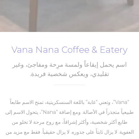
Vana Nana Coffee & Eatery
اسم يحمل إيقاعاً ولمسة مرِحة ومفاجئ، وغير
تقليدي، ويعكس شخصية فريدة.
“Vana”، وتعني “غابة” باللغة السنسكريتية، تمنح الاسم طابعاً
طبيعياً متجذراً في الأصالة. ومع إضافة “Nana”، يتحول الاسم إلى
طابع أكثر شخصية، وأكثر إشراقاً، مع روح مرحة لا تخلو من
العفوية. لا يزال ثابتاً على جذوره. لا يزال حقيقياً. فقط مع مزيد من