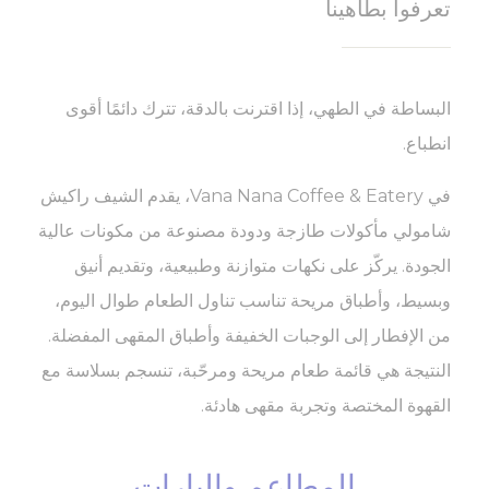
تعرفوا بطاهينا
البساطة في الطهي، إذا اقترنت بالدقة، تترك دائمًا أقوى
انطباع.
في Vana Nana Coffee & Eatery، يقدم الشيف راكيش
شامولي مأكولات طازجة ودودة مصنوعة من مكونات عالية
الجودة. يركّز على نكهات متوازنة وطبيعية، وتقديم أنيق
وبسيط، وأطباق مريحة تناسب تناول الطعام طوال اليوم،
من الإفطار إلى الوجبات الخفيفة وأطباق المقهى المفضلة.
النتيجة هي قائمة طعام مريحة ومرحّبة، تنسجم بسلاسة مع
القهوة المختصة وتجربة مقهى هادئة.
المطاعم والبارات